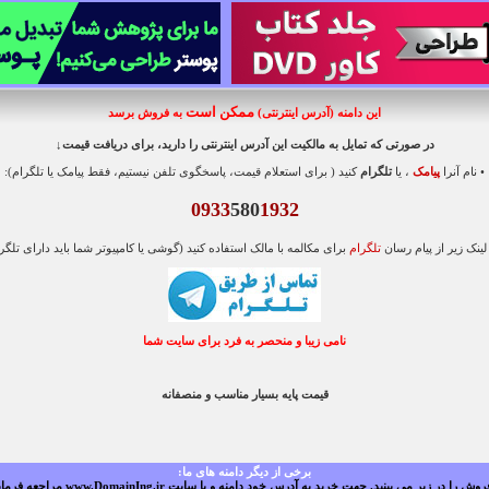
ممکن است
این دامنه (آدرس اینترنتی)
به فروش برسد
در صورتی که تمایل به مالکیت این آدرس اینترنتی را دارید، برای دریافت قیمت
↓
• نام آنرا
پیامک
،
یا
تلگرام
کنید ( برای استعلام قیمت، پاسخگوی تلفن نیستیم، فقط پیامک یا تلگرام):
0933
580
1932
ینک زیر از پیام رسان
تلگرام
برای مکالمه با مالک استفاده کنید (گوشی یا کامپیوتر شما باید دارای تلگر
نامی زیبا و منحصر به فرد برای سایت شما
قیمت پایه بسیار مناسب و منصفانه
برخی از دیگر دامنه های ما:
نید. جهت خرید به آدرس خود دامنه و یا سایت www.DomainIng.ir مراجعه فرمایید. یا پیامک بدهید: 09335801932