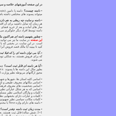
در این صفحه آموزشهای خلاصه و سریع
• دامنه چیست؟
میتواند پسوند های مختلفی داشته باشد. مطرح ترین پسوند جهانی دامنه ها .om
• دامنه و سایت چه ربطی به هم دارن
هر زمان که تمایل داشتید برای آن اقد
ساز های آماده و بعد از خرید فضای م
دامنه توسط افراد دیگر جلوگیری می ن
• چطور بفهمیم دامنه ای هم اکنون ما
این صفحه
در سایت ما نیز می توانید هوایز بگیرید
است.
در این سایت، در بخشی که با 
کنید تا ببینید آیا مالک قصد فروش آنرا د
•. آیا می توان دامنه ای را که قبلا 
که برای فروش هستند، به شکلی توسط 
می شوید.
• آیا هر دامنه ای قابل ثبت است؟
بط
مجوز ارگانهای مربوطه نظیر وزارت ار
• اسامی کلیه استان ها، شهرها و شهر
• اسامی مکانهای معروف طبیعی و تاری
• اسامی شخصیت های معروف فرهنگی
• اسامی که به هر شکل عباراتی نظیر 
• کلمات و واژگان اسلامی نظیر مسلم
• کلمات و عبارات دارای بخشهایی نظی
• کلمات مکاتب سیاسی نظیر صهیونیزم،
• دامنه های دارای واژه News با محدودیت هایی مواجه هستند
• مدت زمان ثبت دامنه چقدر است؟
1+5، شش ساله) قابل ثبت هستند. 
معمولا دامنه بویژه نوع بین المللی 