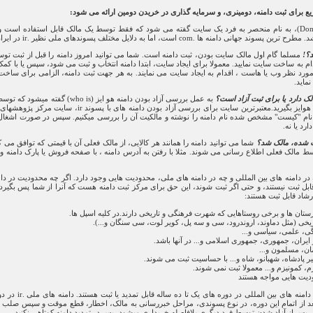
 برای ثبت دامنه، دومینری، و سرمایه گذاری در خریدن دومین ارائه می شود:
دامنه یا دامین (Domain)، به نام منحصر به فرد یک سایت گفته می شود که فقط توسط یک مالک قابل استفاده ا
c است، اما به دلایل مختلف پسوندهای ملی نظیر .ir در ایران، حائز اهمیت هستند
د؟!
مسلما گام اول مالک سایت بودن، ثبت دامنه است. شما می توانید امروز دامنه را قبل از ثبت توسط
ام به ساخت سایت نمایید. معمولا برای ایجاد سایت، ابتدا دامنه انتخاب و ثبت می شود، سپس یا با کم
ورد نظر وب یا هاست ، اقدام به ایجاد سایت می نمایند. به هر جهت ثبت دامنه، الزامی برای ساخت 
ماید.
لک دارد یا برای ثبت آزاد است؟
به عمل بررسی آزاد بودن دامنه هو ایز (who is) گفته میشود که توسط سایتهای خاصی قابل انجام است. از
.معتبرترین سایت برای بررسی آزاد بودن دامنه های با پسوند ir، سایت مرکز پژوهشهای بنیادی، ایرنیک به آدرس
نام "کیست" مشخص شده نام دامنه را نوشته و مالکیت آن را بررسی میکنیم. سپس در صورت اشغال ب
ارد یا نه.
ثبت شده، مالک شد؟
شما می توانید دامنه را همانند هر کالایی، از مالک فعلی آن با قیمتی که توافق می ک
مالک فعلی اطلاع رسانی می شوند. مثلا با رفتن به آدرس دامنه ، با صفحه فروش یا پارک دامنه و
ور مثال این دامنه ها با پسوند .ir قابل ثبت نیستند، و حتی اگر ثبت شوند، این حق برای مرکز ثبت دامنه هست که آنرا از شما پس
شاد قابل ثبت هستند:
ستان ها و برخی روستاهایی که شهرت فرهنگی و تاریخی دارند.در کلیه اسپل ها.
خی (مثل دماوند، اروندرود، سی و سه پل، کویر لوت، سی سنگان و...).
، علمی، سیاسی و...
ایران، جمهوری، جمهوری اسلامی و... در آنها باشد.
ان، مسلمون و...
ر پادشاه، شهبانو، شاه و... با حساسیت ثبت می شوند.
 کمونیزم و... معمولا ثبت نمی شوند.
دامنه های بین الم
بعد از اتمام این دوره، در نوع پسوندی، مراحل خبررسانی به مالک، اخطار، قطع موقت و سپس صلب ما
آن، پس از آزاد شدن توسط فرد دیگری بلافاصله خریداری میشود، پس در تمدید دامنه کوتاهی نکنید.