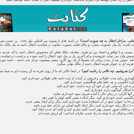
 فعلی، مراحل انتقال به چه صورت است؟
در دامنه های با پسوند بین
کننده، یک پنل عضویت بسازد، و مالک فعلی بصورت مکتوب درخواست انتقال دامنه به پنل مالک جدید 
 به واسطه خاصی نیست و با توافق و اعتماد بین دو طرف معامله، مالک فعلی کد مخصوص انتقال دامنه را که عدد
وص وارد می نماید، فروشنده برای آخرین بار در پنل خود انتقال را تایید نموده و برحسب درخواست 
کند. سپس بعد از مدت زمانی که معمولا از یک روز کاری بیشتر نمیشود، مرکز ثبت دامنه ، دامنه مورد
 هزینه ای به عنوان هزینه انتقال دامنه از مالک نهایی میگیرد.
ه آنرا بفروشیم، چه نکاتی را رعایت کنیم؟
در اینجا نکاتی که ما از روی تجربه به آن رسیده ایم به شما من
نگهداری برای مدت طولانی و فروش در آینده، از ثبت دامنه های طولانی خودداری کنید.
واژه انگلیسی و چه غلط های فینگلیشی خودداری کنید.
به فرد که معنی غیر از خود آن برند ندارند، خودداری کنید.
با اشکال گوناگون دارند خودداری کنید.
 آنها کارکرد در زمان حال یا آینده تعریف نمود خودداری نمایید.
 جدید.
ره (-) بکار رفته خودداری کنید، مگر اینکه کلمه اصلی نیز دارای خط تیره باشد.
د، برخلاف تصور عموم، بهتر است کلمه سازی کنید و کلمه ای جدید ایجاد کنید.