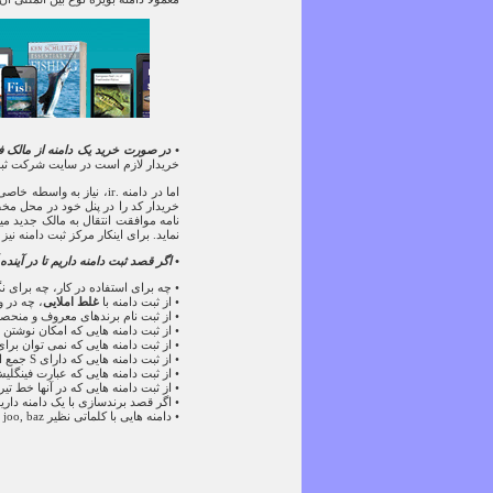
• در صورت خرید یک دامنه از مالک
خریدار لازم است در سایت شرکت ثبت 
اما در دامنه .ir، نیاز
خریدار کد را در پنل خود در محل مخص
نامه موافقت انتقال به مالک جدید می
نماید. برای اینکار مرکز ثبت دامنه نیز
• اگر قصد ثبت دامنه داریم تا در آیند
• چه برای استفاده در کار، چه برای 
• از ثبت دامنه با
غلط املایی
، چه در 
• از ثبت نام برندهای معروف و منحصر 
• از ثبت دامنه هایی که امکان نوشتن 
• از ثبت دامنه هایی که نمی توان برای
• از ثبت دامنه هایی که دارای S جمع انگلیسی است خودداری کنید، مگر اینکه s معنی کلمه اولیه را تغییر دهد.
• از ثبت دامنه هایی که عبارت فینگلیش ha به عنوان جمع در آن استفاده شده خودداری کنید، مگر برای ایجاد معنی
• از ثبت دامنه هایی که در آنها خط تی
• اگر قصد برندسازی با یک دامنه داری
• دامنه هایی با کلماتی نظیر cafe, joo, baz, و امثال آن با توجه به زیاد شدن عبارات ابداعی! کم ارزش شده اند.